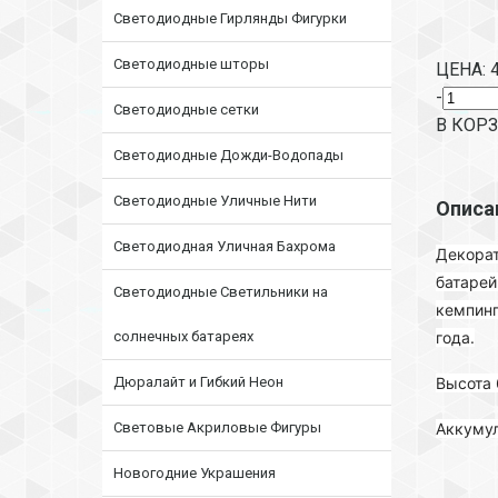
Светодиодные Гирлянды Фигурки
Светодиодные шторы
ЦЕНА:
-
Светодиодные сетки
В КОР
Светодиодные Дожди-Водопады
Светодиодные Уличные Нити
Описа
Светодиодная Уличная Бахрома
Декорат
батарей
Светодиодные Светильники на
кемпинг
солнечных батареях
года.
Дюралайт и Гибкий Неон
Высота 
Световые Акриловые Фигуры
Аккуму
Новогодние Украшения