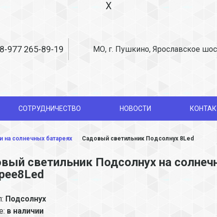
X
8-977 265-89-19
МО, г. Пушкино, Ярославское шос
СОТРУДНИЧЕСТВО
НОВОСТИ
КОНТА
 на солнечных батареях
Садовый светильник Подсолнух 8Led
вый светильник Подсолнух на солнеч
рее8Led
л:
Подсолнух
е:
в наличии